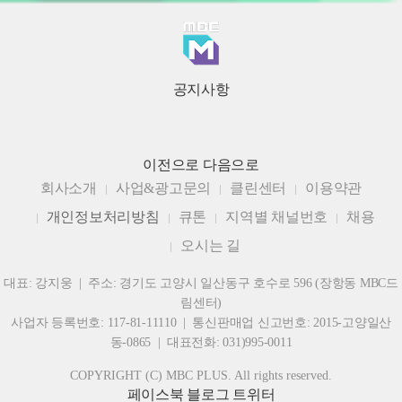
공지사항
이전으로
다음으로
회사소개
사업&광고문의
클린센터
이용약관
개인정보처리방침
큐톤
지역별 채널번호
채용
오시는 길
대표: 강지웅 | 주소: 경기도 고양시 일산동구 호수로 596 (장항동 MBC드
림센터)
사업자 등록번호: 117-81-11110 | 통신판매업 신고번호: 2015-고양일산
동-0865 | 대표전화: 031)995-0011
COPYRIGHT (C) MBC PLUS. All rights reserved.
페이스북
블로그
트위터