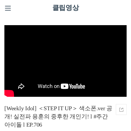
클립영상
[Weekly Idol] ＜STEP IT UP＞ 색소폰.ver 공
개! 실전파 용훈의 중후한 개인기! l #주간
아이돌 l EP.706