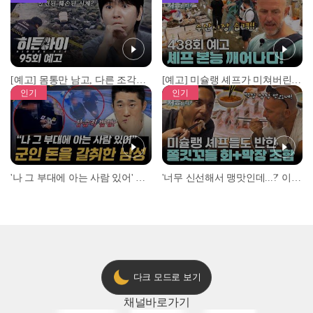
[예고] 몸통만 남고, 다른 조각은 어디에..? 시화호에서 드러난 충격적인 토막 살인사건!
[예고] 미슐랭 셰프가 미쳐버린 이유! 본능이 깨어난 사건은?
인기
인기
'나 그 부대에 아는 사람 있어' 아들뻘 군인에게 접근한 남성 l #히든아이 l #MBCevery1 l EP.94
'너무 신선해서 맹맛인데...?' 이탈리아 셰프들이 회 먹다 막장에 빠진 이유 l #어서와한국은처음이지 l #MBCevery1 l EP.437
다크 모드로 보기
채널
바로가기