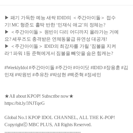
▶ 패기 가득한 예능 새싹 IDID의 ＜주간아이돌＞ 접수
기! MC 형준도 홀딱 반한 ‘민재식 애교’의 정체는?
▶ ＜주간아이돌＞ 원빈이 다리 어디까지 올라가는 거예
요? 셰푸즈도 충격받은 연체동물급 유연성 대공개!
▶ ＜주간아이돌＞ IDID의 최강자를 가릴 ’짐볼을 지켜
라‘! 파워 1등 준혁에게서 짐볼을 빼앗을 숨은 힘캐는?
#WeeklyIdol #주간아이돌 #주간아 #아이딧 #IDID #장용훈 #김
민재 #박원빈 #추유찬 #박성현 #백준혁 #정세민
★All about KPOP! Subscribe now★
https://bit.ly/3NJTqeG
Global No.1 KPOP IDOL CHANNEL, ALL THE K-POP!
Copyrightⓒ MBC PLUS, All Rights Reserved.
------------------------------------------------------