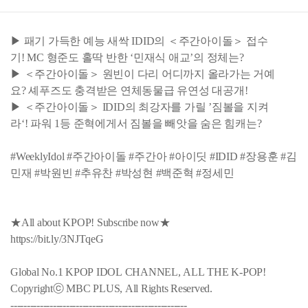
▶ 패기 가득한 예능 새싹 IDID의 ＜주간아이돌＞ 접수
기! MC 형준도 홀딱 반한 ‘민재식 애교’의 정체는?
▶ ＜주간아이돌＞ 원빈이 다리 어디까지 올라가는 거예
요? 셰푸즈도 충격받은 연체동물급 유연성 대공개!
▶ ＜주간아이돌＞ IDID의 최강자를 가릴 ’짐볼을 지켜
라‘! 파워 1등 준혁에게서 짐볼을 빼앗을 숨은 힘캐는?
#WeeklyIdol #주간아이돌 #주간아 #아이딧 #IDID #장용훈 #김
민재 #박원빈 #추유찬 #박성현 #백준혁 #정세민
★All about KPOP! Subscribe now★
https://bit.ly/3NJTqeG
Global No.1 KPOP IDOL CHANNEL, ALL THE K-POP!
Copyrightⓒ MBC PLUS, All Rights Reserved.
------------------------------------------------------