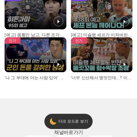
[예고] 몸통만 남고, 다른 조각은 어디에..? 시화호에서 드러난 충격적인 토막 살인사건!
[예고] 미슐랭 셰프가 미쳐버린 이유! 본능이 깨어난 사건은?
인기
인기
'나 그 부대에 아는 사람 있어' 아들뻘 군인에게 접근한 남성 l #히든아이 l #MBCevery1 l EP.94
'너무 신선해서 맹맛인데...?' 이탈리아 셰프들이 회 먹다 막장에 빠진 이유 l #어서와한국은처음이지 l #MBCevery1 l EP.437
다크 모드로 보기
채널
바로가기