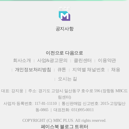
공지사항
이전으로
다음으로
회사소개
사업&광고문의
클린센터
이용약관
개인정보처리방침
큐톤
지역별 채널번호
채용
오시는 길
대표: 강지웅 | 주소: 경기도 고양시 일산동구 호수로 596 (장항동 MBC드
림센터)
사업자 등록번호: 117-81-11110 | 통신판매업 신고번호: 2015-고양일산
동-0865 | 대표전화: 031)995-0011
COPYRIGHT (C) MBC PLUS. All rights reserved.
페이스북
블로그
트위터