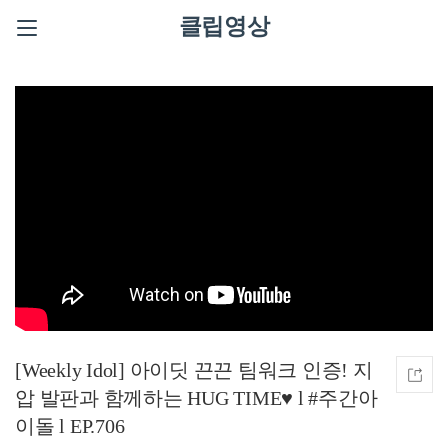
클립영상
[Weekly Idol] 아이딧 끈끈 팀워크 인증! 지
압 발판과 함께하는 HUG TIME♥ l #주간아
이돌 l EP.706