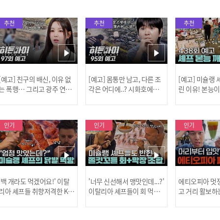
추천
추천
추천
[예고] 친구의 배신, 이유 없
[예고] 몸통만 남고, 다른 조
[예고] 미슐랭
는 폭행… 그리고 광주 연속
각은 어디에..? 시화호에서
린 이유! 본능
살인 사건의 진실!
드러난 충격적인 토막 살인
은?
사건!
인기
인기
인기
[MBC플
'백 개라도 먹겠어요!' 이탈
'너무 신선해서 맹맛인데...?'
에티오피아 멋쟁
리아 셰프들 취향저격한 K-
이탈리아 셰프들이 회 먹다
고 거리 활보하
발! l #어서와한국은처음
막장에 빠진 이유 l #어서와
l #위대한가이드3
이지 l #MBCevery1 l EP.43
한국은처음이지 l #MBCeve
ery1 l EP.6
[공지] 2