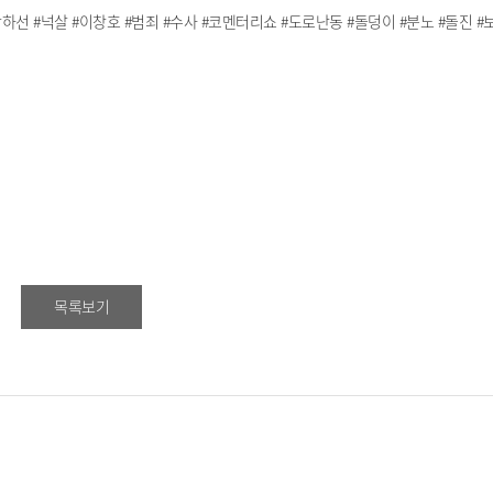
주 #박하선 #넉살 #이창호 #범죄 #수사 #코멘터리쇼 #도로난동 #돌덩이 #분노 #돌진 
목록보기