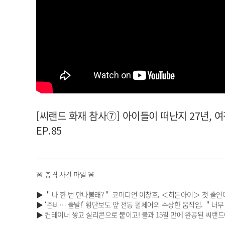
아이돌챔프
셀럽챔프
[씨랜드 화재 참사⑦] 아이들이 떠난지 27년, 여전
EP.85
🚨 충격 사건 파일 🚨
▶ ＂나 한 번 만나볼래?＂ 코미디언 이창호, ＜히든아이＞ 첫 출연에
▶ ‘준비… 출발!’ 횡단보도 앞 전동 휠체어의 수상한 움직임. ＂
▶ 컨테이너 쌓고 실리콘으로 붙이고! 불과 15일 만에 완공된 씨랜드