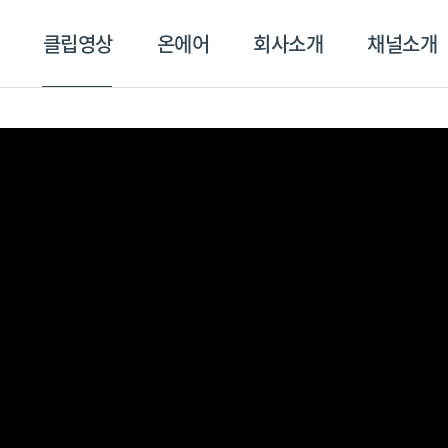
클립영상
온에어
회사소개
채널소개
영상
온에어
회사소개
채널
스포츠플러스
트롯869