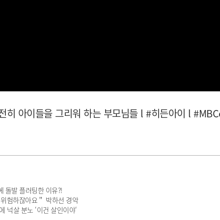
히 아이들을 그리워 하는 부모님들 l #히든아이 l #MBCev
 돌발 플러팅한 이유?!
너무 위험하잖아요＂ 박하선 경악
에 넉살 분노 ‘이건 살인이야‘