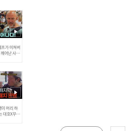
[씨랜드 화재 참사③] 301
호에서 전원 사망? 불이 난
씨랜드, 소망유치원 교사들
은 건물에 없었다? l #히든
아이 l #MBCevery1 l EP.8
5
 셰프가 미쳐버
이 깨어난 사건
[씨랜드 화재 참사⑤] 건물
허가를 안해주니 협박에 폭
력배까지 동원? 시작부터
잘못된 씨랜드 청소년 수련
관 l #히든아이 l #MBCever
y1 l EP.85
러스] 외부감사인 선임 공고
이 머리 하
는 대호X무진
 l #MBCev
[씨랜드 화재 참사⑥] 23명
025년 재무제표