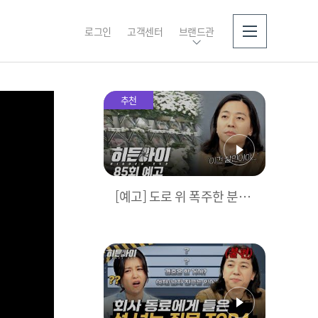
로그인
고객센터
브랜드관
소개
추천
[예고] 도로 위 폭주한 분
노… 그리고 잊을 수 없는
씨랜드 화재 참사