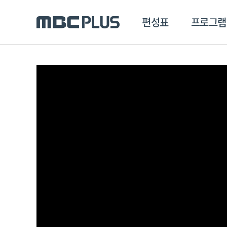
편성표
프로그램
편성표
프로그램
클립
MBC 에브리원
방영프로그램
전체
MBC 스포츠+
종영프로그램
MBC 드라마넷
MBC 온
MBC 엠
MBC 디지털
에브리원
ALL THE K-POP