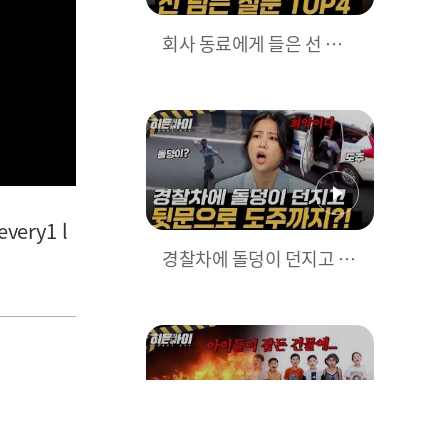
회사 동료에게 들은 선 넘는
질문 TOP4??😮 l #히든아
이 l #MBCevery1 l EP.85
ery1 l
경찰차에 돌덩이 던지고 뒷
문으로 도주까지?! 황당한
도로 위 추격전🚨 l #히든아
이 l #MBCevery1 l EP.85