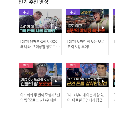
인기 추천 영상
추천
추천
[예고] 덴마크 집에서 OO이
[예고] 도파민 싹 도는 모로
왜 나와...? 이상할 정도로 한
코 야시장 투어!
국을 사랑하는 우리 형을 제
보합니다!
인기
인기
아프리카 두 번째 모험지? 신
'나 그 부대에 아는 사람 있
의 땅 ‘모로코’✈️ l #위대한가
어' 아들뻘 군인에게 접근한
남성 l #히든아이 l #MBCev
닭
이드3 l #MBCevery1 l EP.9
ery1 l EP.94