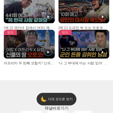
[예고] 덴마크 집에서 OO이 왜 나와...? 이상할 정도로 한국을 사랑하는 우리 형을 제보합니다!
[예고] 도파민 싹 도는 모로코 야시장 투어!
인기
인기
아프리카 두 번째 모험지? 신의 땅 ‘모로코’✈️ l #위대한가이드3 l #MBCevery1 l EP.9
'나 그 부대에 아는 사람 있어' 아들뻘 군인에게 접근한 남성 l #히든아이 l #MBCevery1 l EP.94
다크 모드로 보기
채널
바로가기