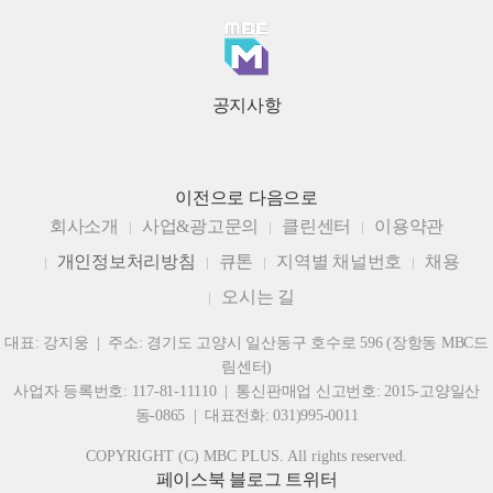
공지사항
이전으로
다음으로
회사소개
사업&광고문의
클린센터
이용약관
개인정보처리방침
큐톤
지역별 채널번호
채용
오시는 길
대표: 강지웅 | 주소: 경기도 고양시 일산동구 호수로 596 (장항동 MBC드
림센터)
사업자 등록번호: 117-81-11110 | 통신판매업 신고번호: 2015-고양일산
동-0865 | 대표전화: 031)995-0011
COPYRIGHT (C) MBC PLUS. All rights reserved.
페이스북
블로그
트위터