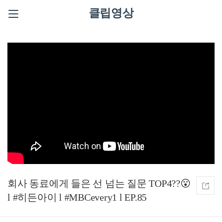
클립영상
회사 동료에게 들은 선 넘는 질문 TOP4??😮
l #히든아이 l #MBCevery1 l EP.85