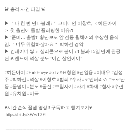
🚨 충격 사건 파일 🚨
▶ ＂나 한 번 만나볼래?＂ 코미디언 이창호, ＜히든아이
＞ 첫 출연에 돌발 플러팅한 이유?!
▶ ‘준비… 출발!’ 횡단보도 앞 전동 휠체어의 수상한 움직
임. ＂너무 위험하잖아요＂ 박하선 경악
▶ 컨테이너 쌓고 실리콘으로 붙이고! 불과 15일 만에 완공
된 씨랜드에 넉살 분노 ‘이건 살인이야‘
#히든아이 #Hiddeneye #cctv #표창원 #권일용 #이대우 #김성
주 #박하선 #넉살 #이창호 #범죄 #수사 #코멘터리쇼 #도로난
동 #돌덩이 #분노 #돌진 #보험사기 #사기 #화재 #참사 #수련
원 #유치원 #비극
♥시간 순삭 꿀잼 영상!! 구독하고 챙겨보기♥
https://bit.ly/3WwT2El
--------------------------------------------------------------