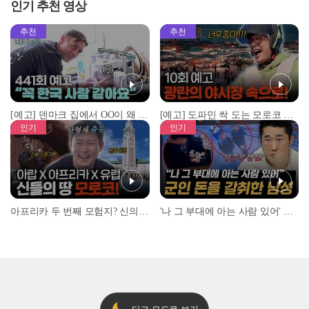
인기 추천 영상
추천
추천
[예고] 덴마크 집에서 OO이 왜 나와...? 이상할 정도로 한국을 사랑하는 우리 형을 제보합니다!
[예고] 도파민 싹 도는 모로코 야시장 투어!
인기
인기
아프리카 두 번째 모험지? 신의 땅 ‘모로코’✈️ l #위대한가이드3 l #MBCevery1 l EP.9
'나 그 부대에 아는 사람 있어' 아들뻘 군인에게 접근한 남성 l #히든아이 l #MBCevery1 l EP.94