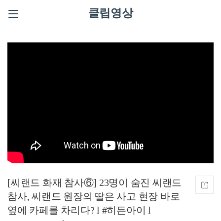
클립영상
[씨랜드 화재 참사⑥] 23명이 숨진 씨랜드
참사, 씨랜드 원장의 딸은 사고 현장 바로
옆에 카페를 차리다? l #히든아이 l