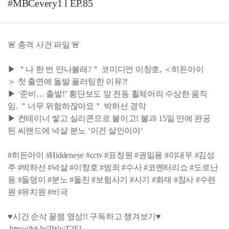
#MBCevery1 l EP.85
🚨 충격 사건 파일 🚨
▶ ＂나 한 번 만나볼래?＂ 코미디언 이창호, ＜히든아이
＞ 첫 출연에 돌발 플러팅한 이유?!
▶ ‘준비… 출발!’ 횡단보도 앞 전동 휠체어의 수상한 움직
임. ＂너무 위험하잖아요＂ 박하선 경악
▶ 컨테이너 쌓고 실리콘으로 붙이고! 불과 15일 만에 완공
된 씨랜드에 넉살 분노 ‘이건 살인이야‘
#히든아이 #Hiddeneye #cctv #표창원 #권일용 #이대우 #김성
주 #박하선 #넉살 #이창호 #범죄 #수사 #코멘터리쇼 #도로난
동 #돌덩이 #분노 #돌진 #보험사기 #사기 #화재 #참사 #수련
원 #유치원 #비극
♥시간 순삭 꿀잼 영상!! 구독하고 챙겨보기♥
https://bit.ly/3WwT2El