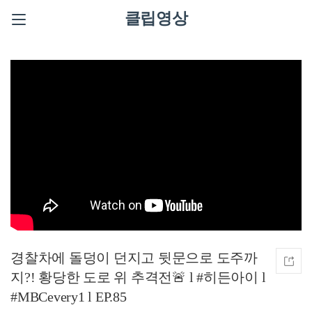
클립영상
경찰차에 돌덩이 던지고 뒷문으로 도주까
지?! 황당한 도로 위 추격전🚨 l #히든아이 l
#MBCevery1 l EP.85