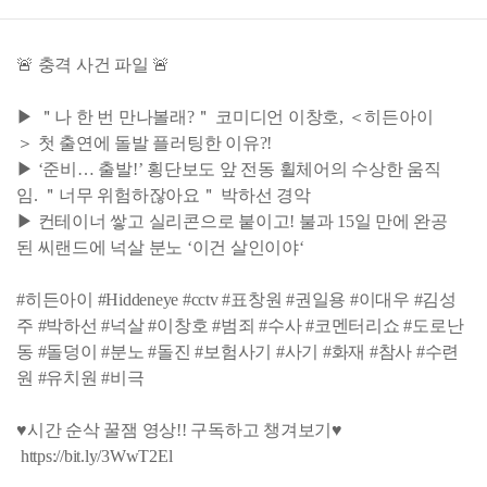
🚨 충격 사건 파일 🚨
▶ ＂나 한 번 만나볼래?＂ 코미디언 이창호, ＜히든아이
＞ 첫 출연에 돌발 플러팅한 이유?!
▶ ‘준비… 출발!’ 횡단보도 앞 전동 휠체어의 수상한 움직
임. ＂너무 위험하잖아요＂ 박하선 경악
▶ 컨테이너 쌓고 실리콘으로 붙이고! 불과 15일 만에 완공
된 씨랜드에 넉살 분노 ‘이건 살인이야‘
#히든아이 #Hiddeneye #cctv #표창원 #권일용 #이대우 #김성
주 #박하선 #넉살 #이창호 #범죄 #수사 #코멘터리쇼 #도로난
동 #돌덩이 #분노 #돌진 #보험사기 #사기 #화재 #참사 #수련
원 #유치원 #비극
♥시간 순삭 꿀잼 영상!! 구독하고 챙겨보기♥
https://bit.ly/3WwT2El