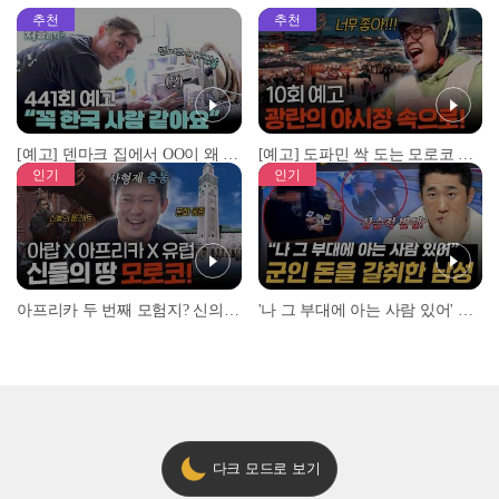
추천
추천
[예고] 덴마크 집에서 OO이 왜 나와...? 이상할 정도로 한국을 사랑하는 우리 형을 제보합니다!
[예고] 도파민 싹 도는 모로코 야시장 투어!
인기
인기
아프리카 두 번째 모험지? 신의 땅 ‘모로코’✈️ l #위대한가이드3 l #MBCevery1 l EP.9
'나 그 부대에 아는 사람 있어' 아들뻘 군인에게 접근한 남성 l #히든아이 l #MBCevery1 l EP.94
다크 모드로 보기