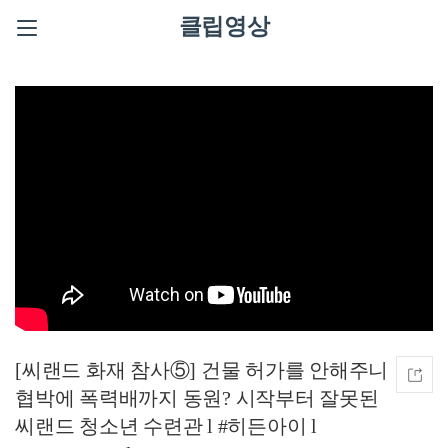
클립영상
[씨랜드 화재 참사⑤] 건물 허가를 안해주니
협박에 폭력배까지 동원? 시작부터 잘못된
씨랜드 청소년 수련관 l #히든아이 l