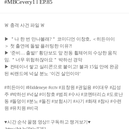
#MBCevery1 l EP.85
🚨 충격 사건 파일 🚨
▶ ＂나 한 번 만나볼래?＂ 코미디언 이창호, ＜히든아이
＞ 첫 출연에 돌발 플러팅한 이유?!
▶ ‘준비… 출발!’ 횡단보도 앞 전동 휠체어의 수상한 움직
임. ＂너무 위험하잖아요＂ 박하선 경악
▶ 컨테이너 쌓고 실리콘으로 붙이고! 불과 15일 만에 완공
된 씨랜드에 넉살 분노 ‘이건 살인이야‘
#히든아이 #Hiddeneye #cctv #표창원 #권일용 #이대우 #김성
주 #박하선 #넉살 #이창호 #범죄 #수사 #코멘터리쇼 #도로난
동 #돌덩이 #분노 #돌진 #보험사기 #사기 #화재 #참사 #수련
원 #유치원 #비극
♥시간 순삭 꿀잼 영상!! 구독하고 챙겨보기♥
https://bit.ly/3WwT2El