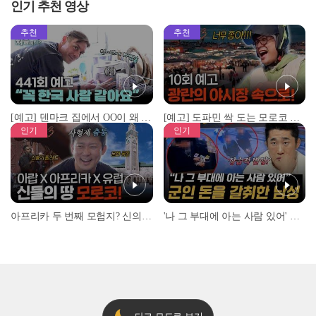
인기 추천 영상
추천
추천
[예고] 덴마크 집에서 OO이 왜 나와...? 이상할 정도로 한국을 사랑하는 우리 형을 제보합니다!
[예고] 도파민 싹 도는 모로코 야시장 투어!
인기
인기
아프리카 두 번째 모험지? 신의 땅 ‘모로코’✈️ l #위대한가이드3 l #MBCevery1 l EP.9
'나 그 부대에 아는 사람 있어' 아들뻘 군인에게 접근한 남성 l #히든아이 l #MBCevery1 l EP.94