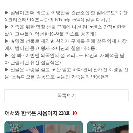
▶ 설날이면 더 외로운 이방인을 긴급소집 한 알베르토? 수잔
X크리스티안X조나단의 F(Foreigner)4식 설날 대처법!
▶ 가족을 위한 명절 선물 구매에 나선 F4! ♥센스 만점♥ 한국
살이 고수들이 엄선한 K-선물 리스트 大공개!
▶ ★명절 선물로 제격★ 한약재 구매를 위해 찾은 약재 시장
에서 벌어진 콩고 왕자 조나단의 침술 대소동!
▶ '잘 봐~ 이번엔 외국인식 설 요리다~' F4만의 재해석을 담
아 탄생시킨 퓨전 설음식은?!
▶ 선물은 사랑을 싣고..♥ 산 넘고 바다 건너 전해진 K-명절 선
물! 스튜디오를 감동으로 물들인 가족들의 반응은?!
목록보기
어서와 한국은 처음이지 228회
10