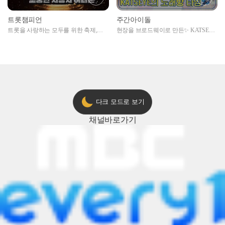
트롯챔피언
주간아이돌
트롯을 사랑하는 모두를 위한 축제,
현장을 브로드웨이로 만든✨ KATSEYE
2024 트롯챔피언 어워즈 l <트롯챔피언
의 노래방 타임🎤
> 55회 l 12월 19일 (목) 저녁 8시 MBC
ON 방송 [예고]
다크 모드로 보기
채널
바로가기