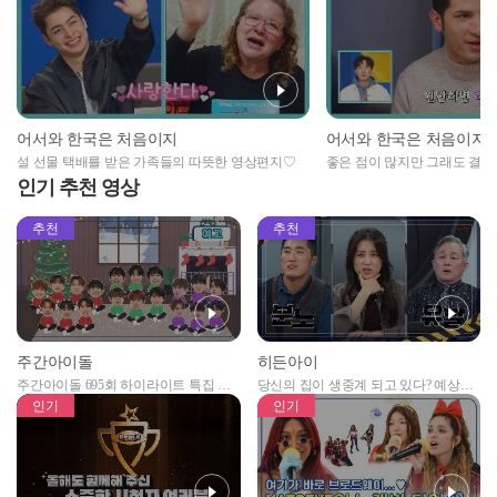
어서와 한국은 처음이지
어서와 한국은 처음이지
설 선물 택배를 받은 가족들의 따뜻한 영상편지♡
좋은 점이 많지만 그래도 결혼은
인기 추천 영상
추천
추천
주간아이돌
히든아이
주간아이돌 695회 하이라이트 특집 남
당신의 집이 생중계 되고 있다? 예상치
자아이돌편 예고
못한 곳에서 일어나는 불법촬영 범죄!
인기
인기