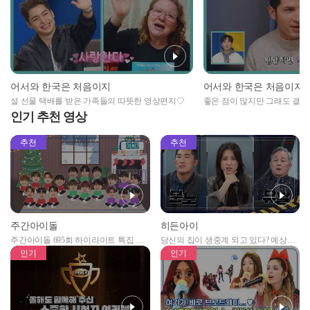
어서와 한국은 처음이지
어서와 한국은 처음이지
설 선물 택배를 받은 가족들의 따뜻한 영상편지♡
좋은 점이 많지만 그래도 결혼은
인기 추천 영상
추천
추천
주간아이돌
히든아이
주간아이돌 695회 하이라이트 특집 남
당신의 집이 생중계 되고 있다? 예상치
자아이돌편 예고
못한 곳에서 일어나는 불법촬영 범죄!
인기
인기