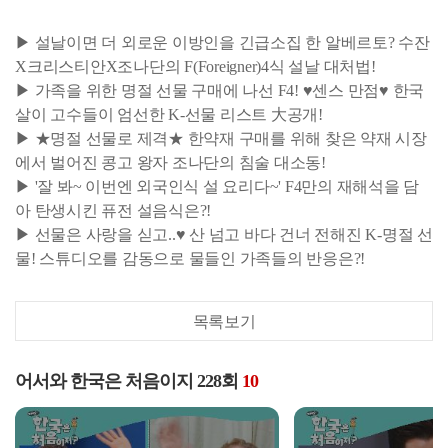
▶ 설날이면 더 외로운 이방인을 긴급소집 한 알베르토? 수잔
X크리스티안X조나단의 F(Foreigner)4식 설날 대처법!
▶ 가족을 위한 명절 선물 구매에 나선 F4! ♥센스 만점♥ 한국
살이 고수들이 엄선한 K-선물 리스트 大공개!
▶ ★명절 선물로 제격★ 한약재 구매를 위해 찾은 약재 시장
에서 벌어진 콩고 왕자 조나단의 침술 대소동!
▶ '잘 봐~ 이번엔 외국인식 설 요리다~' F4만의 재해석을 담
아 탄생시킨 퓨전 설음식은?!
▶ 선물은 사랑을 싣고..♥ 산 넘고 바다 건너 전해진 K-명절 선
물! 스튜디오를 감동으로 물들인 가족들의 반응은?!
목록보기
어서와 한국은 처음이지 228회
10