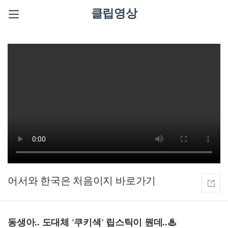
클립영상
어서와 한국은 처음이지
동생아.. 도대체 '쿠키색' 립스틱이 뭔데..♨