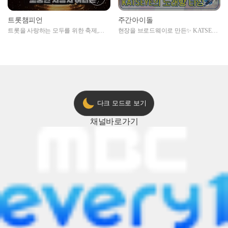
트롯챔피언
주간아이돌
트롯을 사랑하는 모두를 위한 축제,
현장을 브로드웨이로 만든✨ KATSEYE
2024 트롯챔피언 어워즈 l <트롯챔피언
의 노래방 타임🎤
> 55회 l 12월 19일 (목) 저녁 8시 MBC
ON 방송 [예고]
다크 모드로 보기
채널
바로가기