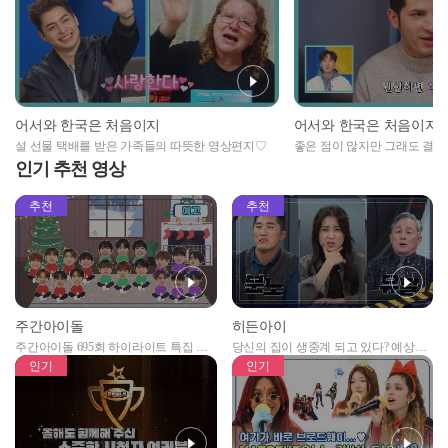
어서와 한국은 처음이지
어서와 한국은 처음이지
설 선물 택배를 받은 가족들의 따뜻한 영상편지♡
좋은 점이 많지만 그래도 결혼은
인기 추천 영상
추천
추천
주간아이돌
히든아이
주간아이돌 695회 하이라이트 특집 남
당신의 집이 생중계 되고 있다? 예상치
자아이돌편 예고
못한 곳에서 일어나는 불법촬영 범죄!
인기
인기