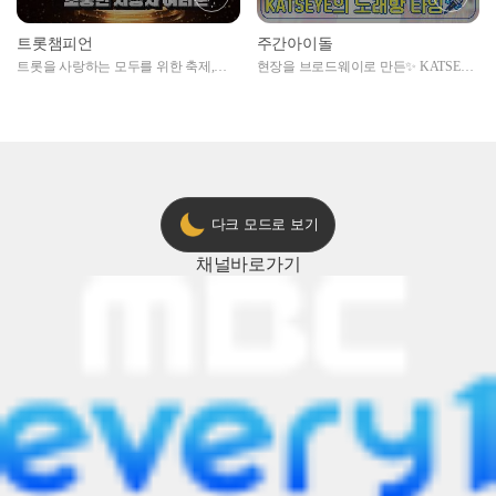
트롯챔피언
주간아이돌
트롯을 사랑하는 모두를 위한 축제,
현장을 브로드웨이로 만든✨ KATSEYE
2024 트롯챔피언 어워즈 l <트롯챔피언
의 노래방 타임🎤
> 55회 l 12월 19일 (목) 저녁 8시 MBC
ON 방송 [예고]
다크 모드로 보기
채널
바로가기