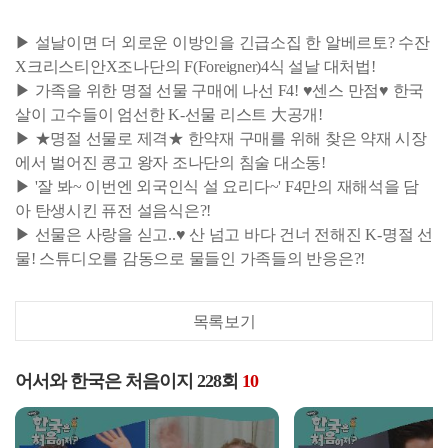
▶ 설날이면 더 외로운 이방인을 긴급소집 한 알베르토? 수잔
X크리스티안X조나단의 F(Foreigner)4식 설날 대처법!
▶ 가족을 위한 명절 선물 구매에 나선 F4! ♥센스 만점♥ 한국
살이 고수들이 엄선한 K-선물 리스트 大공개!
▶ ★명절 선물로 제격★ 한약재 구매를 위해 찾은 약재 시장
에서 벌어진 콩고 왕자 조나단의 침술 대소동!
▶ '잘 봐~ 이번엔 외국인식 설 요리다~' F4만의 재해석을 담
아 탄생시킨 퓨전 설음식은?!
▶ 선물은 사랑을 싣고..♥ 산 넘고 바다 건너 전해진 K-명절 선
물! 스튜디오를 감동으로 물들인 가족들의 반응은?!
목록보기
어서와 한국은 처음이지 228회
10