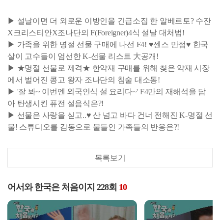
▶ 설날이면 더 외로운 이방인을 긴급소집 한 알베르토? 수잔
X크리스티안X조나단의 F(Foreigner)4식 설날 대처법!
▶ 가족을 위한 명절 선물 구매에 나선 F4! ♥센스 만점♥ 한국
살이 고수들이 엄선한 K-선물 리스트 大공개!
▶ ★명절 선물로 제격★ 한약재 구매를 위해 찾은 약재 시장
에서 벌어진 콩고 왕자 조나단의 침술 대소동!
▶ '잘 봐~ 이번엔 외국인식 설 요리다~' F4만의 재해석을 담
아 탄생시킨 퓨전 설음식은?!
▶ 선물은 사랑을 싣고..♥ 산 넘고 바다 건너 전해진 K-명절 선
물! 스튜디오를 감동으로 물들인 가족들의 반응은?!
목록보기
어서와 한국은 처음이지 228회
10