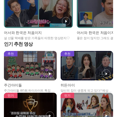
어서와 한국은 처음이지
어서와 한국은 처음이지
설 선물 택배를 받은 가족들의 따뜻한 영상편지♡
좋은 점이 많지만 그래도 결혼은
인기 추천 영상
추천
추천
주간아이돌
히든아이
주간아이돌 695회 하이라이트 특집 남
당신의 집이 생중계 되고 있다? 예상치
자아이돌편 예고
못한 곳에서 일어나는 불법촬영 범죄!
인기
인기