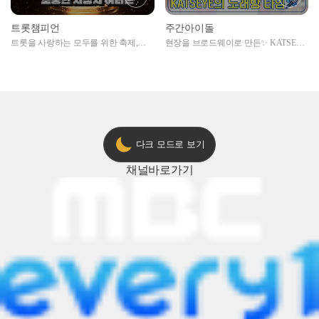
트롯챔피언
주간아이돌
트롯을 사랑하는 모두를 위한 축제,
현장을 브로드웨이로 만든✨ KATSEYE
2024 트롯챔피언 어워즈 l <트롯챔피언
의 노래방 타임🎤
> 55회 l 12월 19일 (목) 저녁 8시 MBC
ON 방송 [예고]
다크 모드로 보기
채널
바로가기