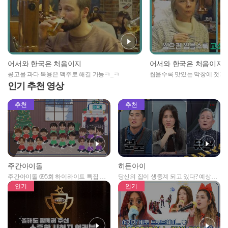
어서와 한국은 처음이지
어서와 한국은 처음이지
콩고물 과다 복용은 맥주로 해결 가능ㅋ_ㅋ
씹을수록 맛있는 막창에 젓가락
인기 추천 영상
추천
추천
주간아이돌
히든아이
주간아이돌 695회 하이라이트 특집 남
당신의 집이 생중계 되고 있다? 예상치
자아이돌편 예고
못한 곳에서 일어나는 불법촬영 범죄!
인기
인기