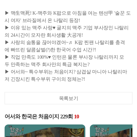
▶ 맥生맥死! K-맥주와 K팝으로 아침을 여는 텐션甲 '술꾼 도
시 여자' 브라질에서 온 나탈리 등장!
▶ 이유 있는 맥주 사랑♥ 굴지의 맥주 기업 부사장인 나탈리
의 24시간이 모자란 회사생활 大공개!
▶ 사랑의 숨통을 끊어야겠어~♬ K팝 찐팬 나탈리를 충격
에 빠뜨린 달콤살벌(?)한 한국어 수업 시간?!
▶ 직업 만족도 100%♥ 인턴은 물론 부사장 나탈리까지 모
두 만족하는 맥주 회사만의 특급 복지는?
▶ 어서와~ 특수부위는 처음이지? 삼겹살 마니아 나탈리마
저 긴장시킨 특수부위 구이의 정체는?!
목록보기
어서와 한국은 처음이지 229회
10