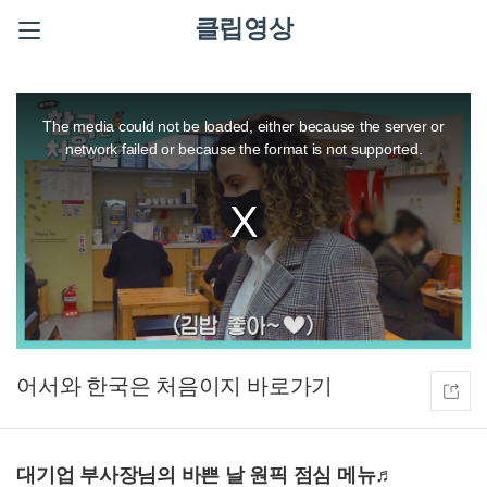
클립영상
This
is
a
The media could not be loaded, either because the server or
modal
window.
network failed or because the format is not supported.
어서와 한국은 처음이지
대기업 부사장님의 바쁜 날 원픽 점심 메뉴♬