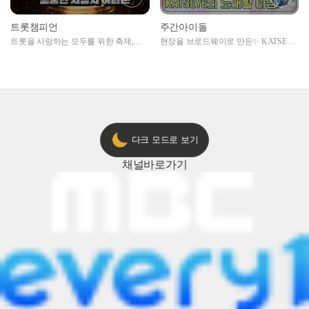
트롯챔피언
주간아이돌
트롯을 사랑하는 모두를 위한 축제,
현장을 브로드웨이로 만든✨ KATSEYE
2024 트롯챔피언 어워즈 l <트롯챔피언
의 노래방 타임🎤
> 55회 l 12월 19일 (목) 저녁 8시 MBC
ON 방송 [예고]
다크 모드로 보기
채널
바로가기