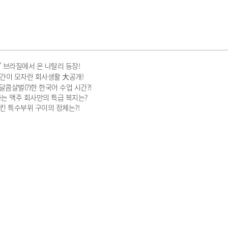
' 브라질에서 온 나탈리 등장!
시간이 모자란 회사생활 大공개!
콤살벌(?)한 한국어 수업 시간?!
하는 맥주 회사만의 특급 복지는?
킨 특수부위 구이의 정체는?!