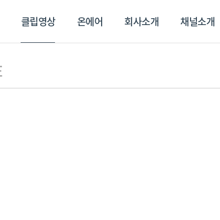
클립영상
온에어
회사소개
채널소개
영상
온에어
회사소개
채널
E
스포츠플러스
트롯869