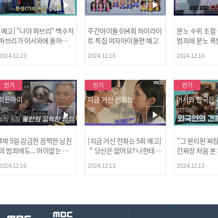
[예고] "나야 파브리" 백수저
주간아이돌 694회 하이라이
분노 수위 조절
파브리가 어서와에 돌아왔
트 특집 여자아이돌편 예고
범죄에 분노 폭
다! 파브리&레오의 환장(?)
2024.12.19
2024.12.18
2024.12.16
케미 식재료투어!
인기
인기
인기
히든아이
지금 거신 전화는
어서와 한국은
12회
5회
377회
4박 5일 감금한 끔찍한 남친
[지금 거신 전화는 5회 예고]
"그 분리된 짜
[MBC플
의 범죄에도... 어이없는 처
＂당신은 없어요? 나한테 감
간짜장 처음 본
벌에 걱정과 분노를 느낀 출
추고 있는 거＂
ㅋㅋㅋㅋ
2024.12.16
2024.12.13
2024.12.12
연자들🔥🔥🔥
[공지] 2