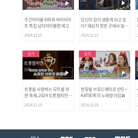
주간아이돌 695회 하이라이
당신의 집이 생중계 되고 있
트 특집 남자아이돌편 예고
다? 예상치 못한 곳에서 일어
나는 불법촬영 범죄!
2024.12.25
2024.12.23
인기
인기
트롯챔피언
주간아이돌
55회
694회
트롯을 사랑하는 모두를 위
현장을 브로드웨이로 만든✨
한 축제, 2024 트롯챔피언
KATSEYE의 노래방 타임🎤
어워즈 l <트롯챔피언> 55회
2024.12.19
2024.12.18
l 12월 19일 (목) 저녁 8시 M
BC ON 방송 [예고]