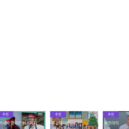
'함께' 먹는 저녁에 격하게
직접 만든 명절 음식에 제
만두를 살리려
감동한 조나단ㅎㅁㅎ
대로 취향 저격♥
맛있으면 되는
2022.01.27
2022.01.27
2022.01.27
이민 가정에서 자란 조나단
크리스가 한국어 교재를 사
동생아.. 도대체
의 마음속 이야기
는 이유 (감동ㅠㅠ)
스틱이 뭔데..
2022.01.27
2022.01.27
2022.01.27
추천
추천
추천
어서와 한국은 처음이지
주간아이돌
히든아이
378회
694회
12회