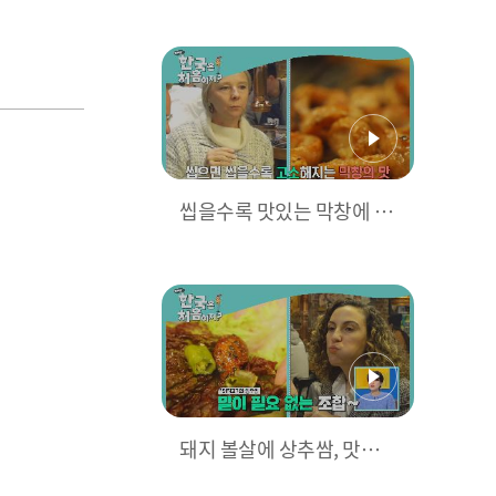
해결 가능ㅋ_ㅋ
씹을수록 맛있는 막창에 젓
가락 춤 휙휙♪
돼지 볼살에 상추쌈, 맛없
을 수가 없잖아♡