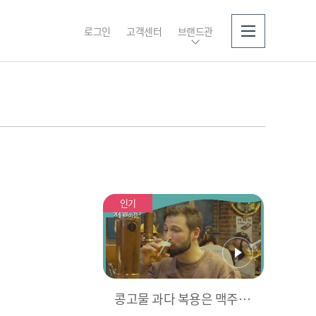
로그인
고객센터
브랜드관
소개
인기
콩고물 과다 복용은 맥주로