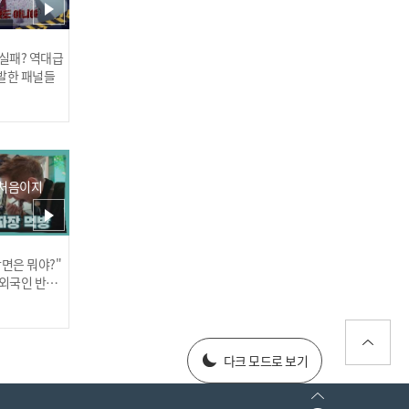
 실패? 역대급
발한 패널들
외국인 커플이 극찬한 K-배
달 클라스(feat.로🐱배송)
 처음이지
장면은 뭐야?"
러스] 외부감사인 선임 공고
 외국인 반응
025년 재무제표
다크 모드로 보기