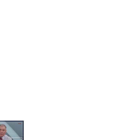
는 형과 그저
 동생♬
나탈리의 '부드러운 카리스
마' 리더십+_+
 '쿠키색' 립
♨
아침에 맥주를 마시면 칭찬
받는 회사가 있다?!