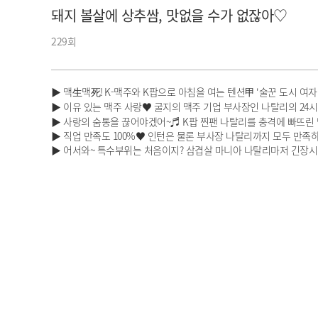
돼지 볼살에 상추쌈, 맛없을 수가 없잖아♡
아이돌챔프
셀럽챔프
229회
▶ 맥生맥死! K-맥주와 K팝으로 아침을 여는 텐션甲 '술꾼 도시 여자
▶ 이유 있는 맥주 사랑♥ 굴지의 맥주 기업 부사장인 나탈리의 24
▶ 사랑의 숨통을 끊어야겠어~♬ K팝 찐팬 나탈리를 충격에 빠뜨린 달
▶ 직업 만족도 100%♥ 인턴은 물론 부사장 나탈리까지 모두 만족
▶ 어서와~ 특수부위는 처음이지? 삼겹살 마니아 나탈리마저 긴장시