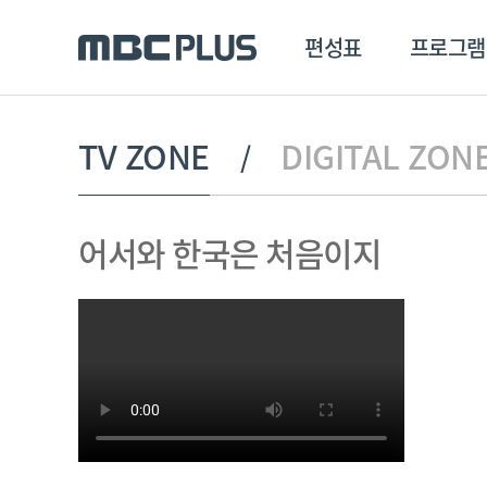
편성표
프로그램
편성표
프로그램
클립
TV ZONE
DIGITAL ZON
MBC 에브리원
방영프로그램
전체
어서와 한국은 처음이지
MBC 스포츠+
종영프로그램
MBC 드라마넷
MBC 온
MBC 엠
MBC 디지털
에브리원
ALL THE K-POP