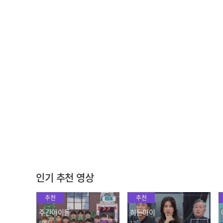
설 선물 택배를 받은 가족
좋은 점이 많지만 그래도
들의 따뜻한 영상편지♡
결혼은 가급적 하지 마^^;
2022.01.27
2022.01.27
1등 사윗감 알베르토의 센
F4의 거침없는 '10분 컷'
스만점 전 부치기♭
마트 쇼핑 완료↗
2022.01.27
2022.01.27
인기 추천 영상
추천
추천
주간아이돌
히든아이
695회
13회