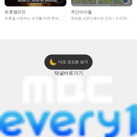
트롯챔피언
주간아이돌
트롯을 사랑하는 모두를 위한 축제,
현장을 브로드웨이로 만든✨ KATSEYE
2024 트롯챔피언 어워즈 l <트롯챔피언
의 노래방 타임🎤
> 55회 l 12월 19일 (목) 저녁 8시 MBC
ON 방송 [예고]
다크 모드로 보기
채널
바로가기