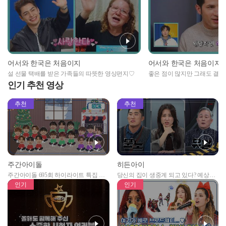
어서와 한국은 처음이지
어서와 한국은 처음이지
설 선물 택배를 받은 가족들의 따뜻한 영상편지♡
좋은 점이 많지만 그래도 결혼은
인기 추천 영상
추천
추천
주간아이돌
히든아이
주간아이돌 695회 하이라이트 특집 남
당신의 집이 생중계 되고 있다? 예상치
자아이돌편 예고
못한 곳에서 일어나는 불법촬영 범죄!
인기
인기