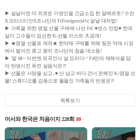
▶ 설날이면 더 외로운 이방인을 긴급소집 한 알베르토? 수잔
X크리스티안X조나단의 F(Foreigner)4식 설날 대처법!
▶ 가족을 위한 명절 선물 구매에 나선 F4! ♥센스 만점♥ 한국
살이 고수들이 엄선한 K-선물 리스트 大공개!
▶ ★명절 선물로 제격★ 한약재 구매를 위해 찾은 약재 시장
에서 벌어진 콩고 왕자 조나단의 침술 대소동!
▶ '잘 봐~ 이번엔 외국인식 설 요리다~' F4만의 재해석을 담
아 탄생시킨 퓨전 설음식은?!
▶ 선물은 사랑을 싣고..♥ 산 넘고 바다 건너 전해진 K-명절 선
물! 스튜디오를 감동으로 물들인 가족들의 반응은?!
목록보기
어서와 한국은 처음이지 228회
10